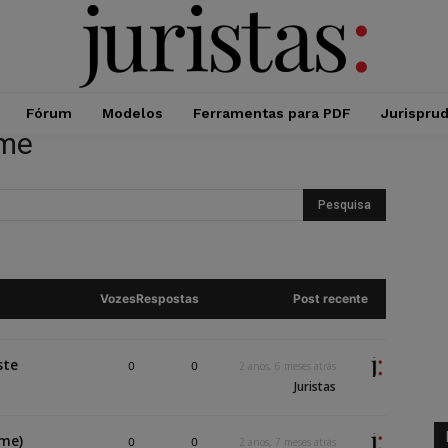
Fórum
Modelos
Ferramentas para PDF
Jurispru
ime
Vozes
Respostas
Post recente
ste
0
0
2 anos, 6 meses atrás
Juristas
ime)
0
0
2 anos, 7 meses atrás