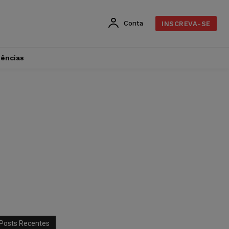
Conta
INSCREVA-SE
dências
Posts Recentes