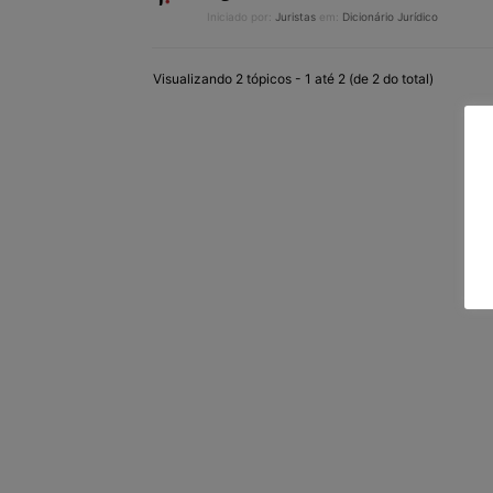
Iniciado por:
Juristas
em:
Dicionário Jurídico
Visualizando 2 tópicos - 1 até 2 (de 2 do total)