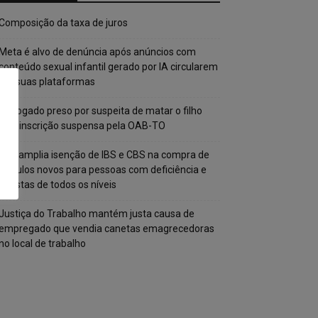
Composição da taxa de juros
Meta é alvo de denúncia após anúncios com
conteúdo sexual infantil gerado por IA circularem
em suas plataformas
Advogado preso por suspeita de matar o filho
tem inscrição suspensa pela OAB-TO
STF amplia isenção de IBS e CBS na compra de
veículos novos para pessoas com deficiência e
autistas de todos os níveis
Justiça do Trabalho mantém justa causa de
empregado que vendia canetas emagrecedoras
no local de trabalho