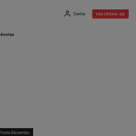
Conta
INSCREVA-SE
dências
Posts Recentes