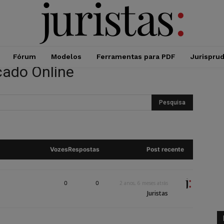
Fórum
Modelos
Ferramentas para PDF
Jurispru
cado Online
Vozes
Respostas
Post recente
0
0
2 anos, 6 meses atrás
Juristas