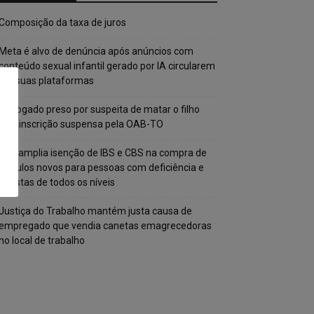
Composição da taxa de juros
Meta é alvo de denúncia após anúncios com
conteúdo sexual infantil gerado por IA circularem
em suas plataformas
Advogado preso por suspeita de matar o filho
tem inscrição suspensa pela OAB-TO
STF amplia isenção de IBS e CBS na compra de
veículos novos para pessoas com deficiência e
autistas de todos os níveis
Justiça do Trabalho mantém justa causa de
empregado que vendia canetas emagrecedoras
no local de trabalho