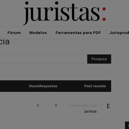
Fórum
Modelos
Ferramentas para PDF
Jurispru
cia
Vozes
Respostas
Post recente
0
0
2 anos, 6 meses atrás
Juristas