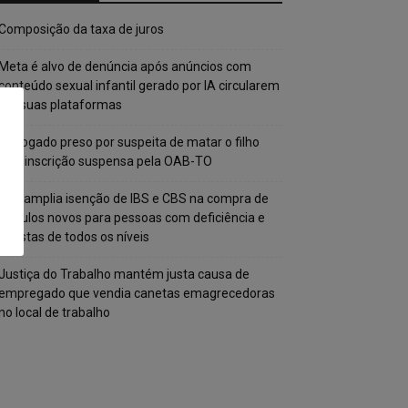
Composição da taxa de juros
Meta é alvo de denúncia após anúncios com
conteúdo sexual infantil gerado por IA circularem
em suas plataformas
Advogado preso por suspeita de matar o filho
tem inscrição suspensa pela OAB-TO
STF amplia isenção de IBS e CBS na compra de
veículos novos para pessoas com deficiência e
autistas de todos os níveis
Justiça do Trabalho mantém justa causa de
empregado que vendia canetas emagrecedoras
no local de trabalho