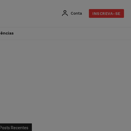
Conta
INSCREVA-SE
dências
Posts Recentes