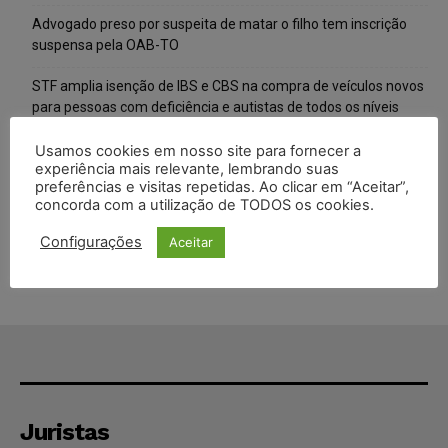
Advogado preso por suspeita de matar o filho tem inscrição
suspensa pela OAB-TO
STF amplia isenção de IBS e CBS na compra de veículos novos
para pessoas com deficiência e autistas de todos os níveis
Justiça do Trabalho mantém justa causa de empregado que
Usamos cookies em nosso site para fornecer a
experiência mais relevante, lembrando suas
vendia canetas emagrecedoras no local de trabalho
preferências e visitas repetidas. Ao clicar em “Aceitar”,
concorda com a utilização de TODOS os cookies.
Justiça de SP decreta prisão de suspeito investigado na morte
de advogado
Configurações
Aceitar
Juristas