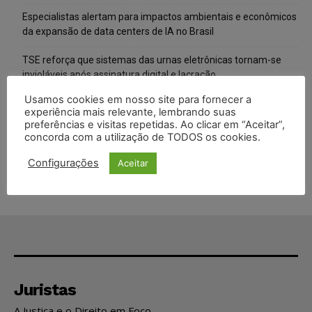
Especialistas alertam para impactos ambientais e econômicos
da expansão de data centers de IA no Brasil
TSE reforça que sistemas das urnas eletrônicas tornam-se
invioláveis após assinatura digital e lacração
Usamos cookies em nosso site para fornecer a
STF inicia julgamento sobre constitucionalidade da proibição
experiência mais relevante, lembrando suas
dos jogos de azar no Brasil
preferências e visitas repetidas. Ao clicar em “Aceitar”,
concorda com a utilização de TODOS os cookies.
Projeto proíbe venda de vapes para nascidos a partir de 2009
Configurações
Aceitar
Juristas
A Justiça e o Direito em Foco