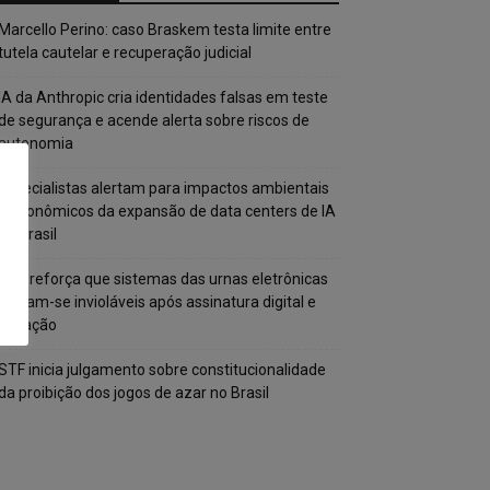
Marcello Perino: caso Braskem testa limite entre
tutela cautelar e recuperação judicial
IA da Anthropic cria identidades falsas em teste
de segurança e acende alerta sobre riscos de
autonomia
Especialistas alertam para impactos ambientais
e econômicos da expansão de data centers de IA
no Brasil
TSE reforça que sistemas das urnas eletrônicas
tornam-se invioláveis após assinatura digital e
lacração
STF inicia julgamento sobre constitucionalidade
da proibição dos jogos de azar no Brasil