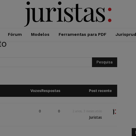
Fórum
Modelos
Ferramentas para PDF
Jurispru
to
Vozes
Respostas
Post recente
0
0
2 anos, 3 meses atrás
Juristas