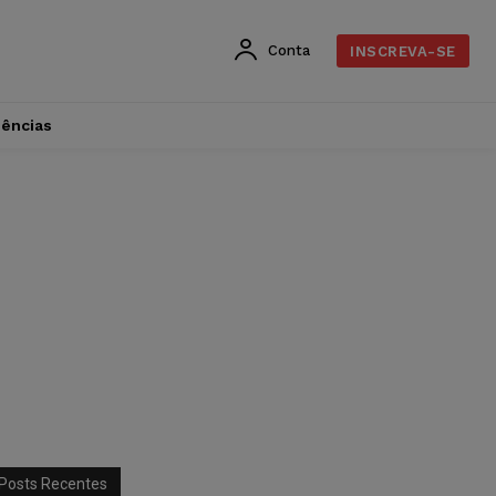
Conta
INSCREVA-SE
dências
Posts Recentes