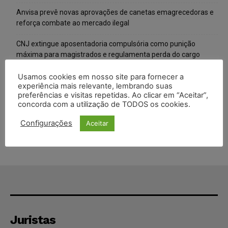
Anvisa prevê novas aprovações de canetas emagrecedoras e
reforça combate ao mercado ilegal
CNJ extingue aposentadoria compulsória como punição
máxima para magistrados e regulamenta perda do cargo
Justiça de SP rejeita ação da família de Alexandre de Moraes
Usamos cookies em nosso site para fornecer a
experiência mais relevante, lembrando suas
contra senador Alessandro Vieira
preferências e visitas repetidas. Ao clicar em “Aceitar”,
concorda com a utilização de TODOS os cookies.
Conselho Nacional de Justiça determina afastamento da juíza
Gabriela Hardt por dois anos
Configurações
Aceitar
Juristas