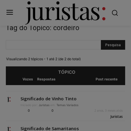
Tag do Tópico: cordeiro
Visualizando 2 tópicos - 1 até 2 (de 2 do total)
TÓPICO
Vozes
Respostas
Post recente
Significado de Vinho Tinto
Iniciado por:
Juristas
em:
Temas Variados
0
0
2 anos, 3 meses atrás
Juristas
Significado de Samaritanos