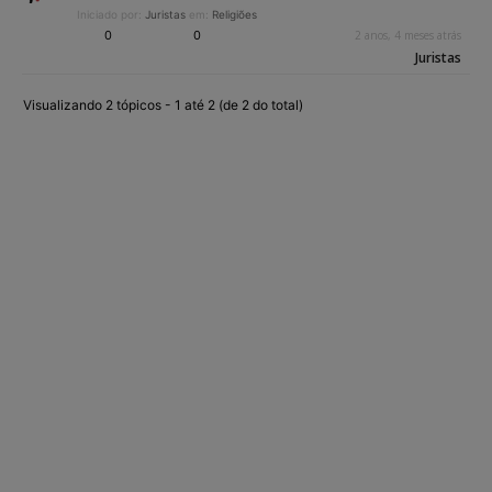
Iniciado por:
Juristas
em:
Religiões
0
0
2 anos, 4 meses atrás
Juristas
Visualizando 2 tópicos - 1 até 2 (de 2 do total)