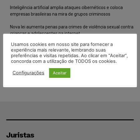
Inteligência artificial amplia ataques cibernéticos e coloca
empresas brasileiras na mira de grupos criminosos
Nova lei aumenta penas para crimes de violência sexual contra
crianças e adolescentes na internet
Usamos cookies em nosso site para fornecer a
Alemanha planeja reformar “minijobs” e ampliar contribuição
experiência mais relevante, lembrando suas
previdenciária
preferências e visitas repetidas. Ao clicar em “Aceitar”,
concorda com a utilização de TODOS os cookies.
Ex-marido de Maria da Penha é preso novamente por
descumprir medida protetiva
Configurações
Aceitar
Juristas