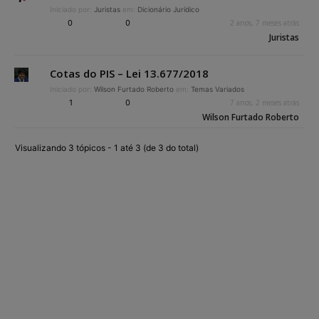
Iniciado por:
Juristas
em:
Dicionário Jurídico
0
0
2 anos, 7 meses atrás
Juristas
Cotas do PIS – Lei 13.677/2018
Iniciado por:
Wilson Furtado Roberto
em:
Temas Variados
1
0
7 anos, 2 meses atrás
Wilson Furtado Roberto
Visualizando 3 tópicos - 1 até 3 (de 3 do total)