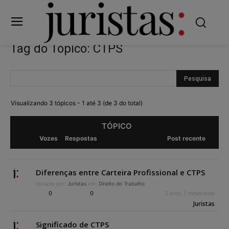
Tag do Tópico: CTPS
Visualizando 3 tópicos - 1 até 3 (de 3 do total)
TÓPICO
Vozes
Respostas
Post recente
Diferenças entre Carteira Profissional e CTPS
Iniciado por:
Juristas
em:
Direito do Trabalho
0
0
2 anos, 3 meses atrás
Juristas
Significado de CTPS