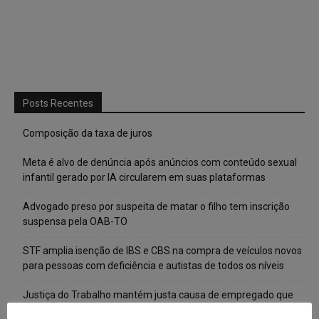
Posts Recentes
Composição da taxa de juros
Meta é alvo de denúncia após anúncios com conteúdo sexual
infantil gerado por IA circularem em suas plataformas
Advogado preso por suspeita de matar o filho tem inscrição
suspensa pela OAB-TO
STF amplia isenção de IBS e CBS na compra de veículos novos
para pessoas com deficiência e autistas de todos os níveis
Justiça do Trabalho mantém justa causa de empregado que
vendia canetas emagrecedoras no local de trabalho