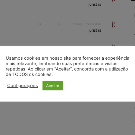
Juristas
0
0
2 anos, 6 meses atrás
Juristas
0
0
2 anos, 6 meses atrás
Juristas
Usamos cookies em nosso site para fornecer a experiência
mais relevante, lembrando suas preferências e visitas
repetidas. Ao clicar em “Aceitar”, concorda com a utilização
de TODOS os cookies.
Configurações
Aceitar