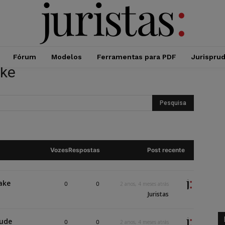
Fórum
Modelos
Ferramentas para PDF
Jurispru
ake
Vozes
Respostas
Post recente
ake
0
0
2 anos, 4 meses atrás
Juristas
Nude
0
0
2 anos, 4 meses atrás