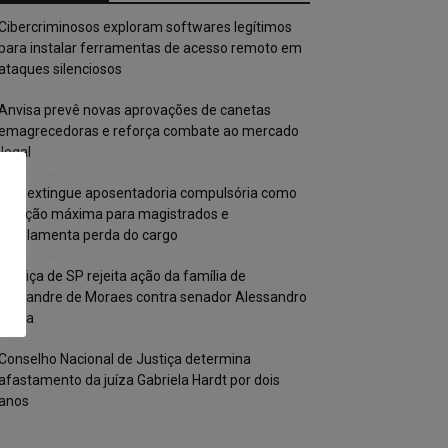
Cibercriminosos exploram softwares legítimos
para instalar ferramentas de acesso remoto em
ataques silenciosos
Anvisa prevê novas aprovações de canetas
emagrecedoras e reforça combate ao mercado
ilegal
CNJ extingue aposentadoria compulsória como
punição máxima para magistrados e
regulamenta perda do cargo
Justiça de SP rejeita ação da família de
Alexandre de Moraes contra senador Alessandro
Vieira
Conselho Nacional de Justiça determina
afastamento da juíza Gabriela Hardt por dois
anos