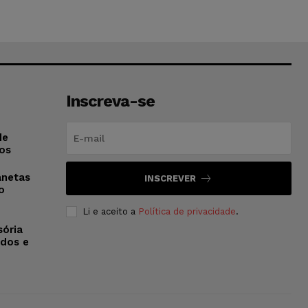
Inscreva-se
de
os
anetas
INSCREVER
o
Li e aceito a
Política de privacidade
.
sória
dos e