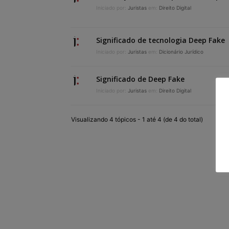
Iniciado por:
Juristas
em:
Direito Digital
Significado de tecnologia Deep Fake
Iniciado por:
Juristas
em:
Dicionário Jurídico
Significado de Deep Fake
Iniciado por:
Juristas
em:
Direito Digital
Visualizando 4 tópicos - 1 até 4 (de 4 do total)