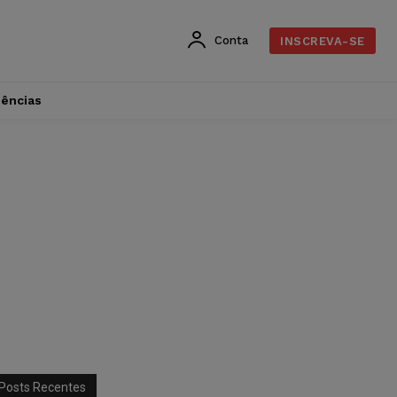
Conta
INSCREVA-SE
dências
Posts Recentes