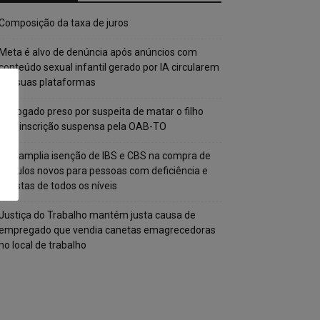
Composição da taxa de juros
Meta é alvo de denúncia após anúncios com
conteúdo sexual infantil gerado por IA circularem
em suas plataformas
Advogado preso por suspeita de matar o filho
tem inscrição suspensa pela OAB-TO
STF amplia isenção de IBS e CBS na compra de
veículos novos para pessoas com deficiência e
autistas de todos os níveis
Justiça do Trabalho mantém justa causa de
empregado que vendia canetas emagrecedoras
no local de trabalho