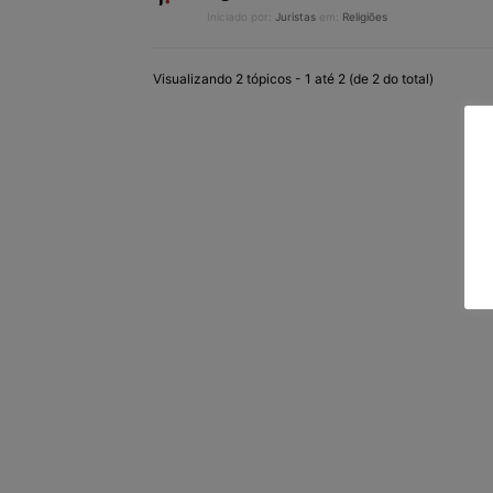
Iniciado por:
Juristas
em:
Religiões
Visualizando 2 tópicos - 1 até 2 (de 2 do total)