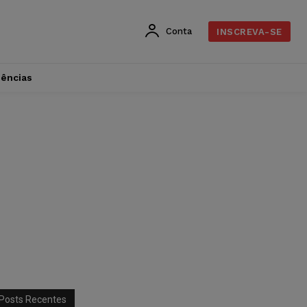
Conta
INSCREVA-SE
dências
Posts Recentes