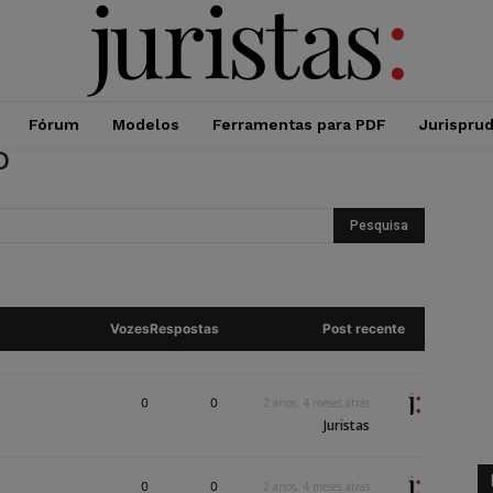
Fórum
Modelos
Ferramentas para PDF
Jurispru
o
Vozes
Respostas
Post recente
0
0
2 anos, 4 meses atrás
Juristas
0
0
2 anos, 4 meses atrás