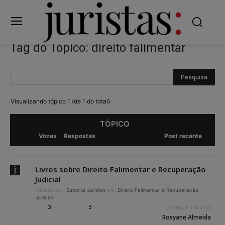
Tag do Tópico: direito falimentar
Visualizando tópico 1 (de 1 do total)
TÓPICO
Vozes
Respostas
Post recente
Livros sobre Direito Falimentar e Recuperação
Judicial
Iniciado por:
Suporte Juristas
em:
Direito Falimentar e Recuperação
Judicial
3
5
9 anos, 1 mês atrás
Rosyane Almeida