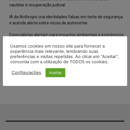
cautelar e recuperação judicial
IA da Anthropic cria identidades falsas em teste de segurança
e acende alerta sobre riscos de autonomia
Especialistas alertam para impactos ambientais e econômicos
da expansão de data centers de IA no Brasil
Usamos cookies em nosso site para fornecer a
experiência mais relevante, lembrando suas
TSE reforça que sistemas das urnas eletrônicas tornam-se
preferências e visitas repetidas. Ao clicar em “Aceitar”,
invioláveis após assinatura digital e lacração
concorda com a utilização de TODOS os cookies.
STF inicia julgamento sobre constitucionalidade da proibição
Configurações
Aceitar
dos jogos de azar no Brasil