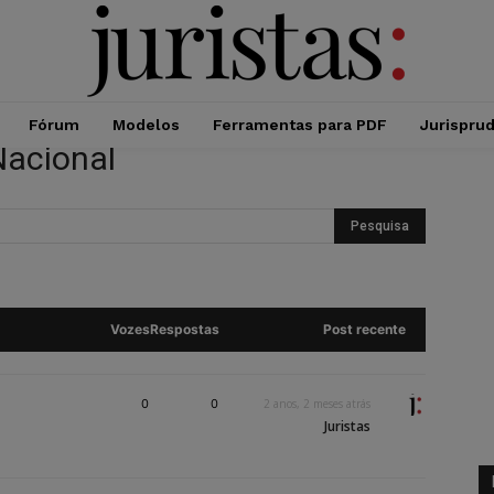
Fórum
Modelos
Ferramentas para PDF
Jurispru
Nacional
Vozes
Respostas
Post recente
0
0
2 anos, 2 meses atrás
Juristas