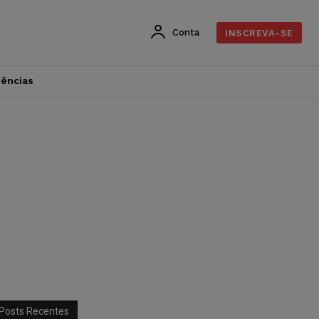
Conta
INSCREVA-SE
dências
Posts Recentes