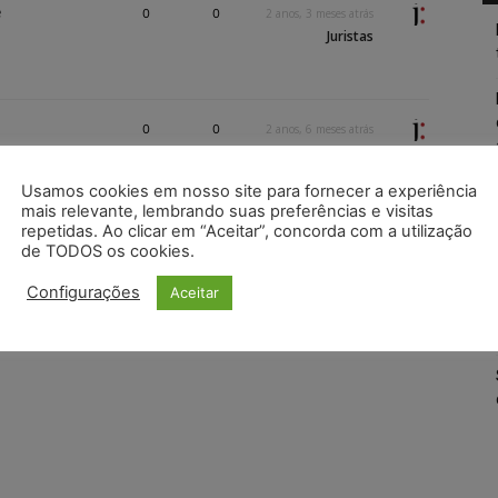
e
0
0
2 anos, 3 meses atrás
Juristas
0
0
2 anos, 6 meses atrás
Juristas
Usamos cookies em nosso site para fornecer a experiência
mais relevante, lembrando suas preferências e visitas
repetidas. Ao clicar em “Aceitar”, concorda com a utilização
de TODOS os cookies.
Configurações
Aceitar