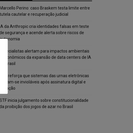
Marcello Perino: caso Braskem testa limite entre
tutela cautelar e recuperação judicial
IA da Anthropic cria identidades falsas em teste
de segurança e acende alerta sobre riscos de
autonomia
Especialistas alertam para impactos ambientais
e econômicos da expansão de data centers de IA
no Brasil
TSE reforça que sistemas das urnas eletrônicas
tornam-se invioláveis após assinatura digital e
lacração
STF inicia julgamento sobre constitucionalidade
da proibição dos jogos de azar no Brasil