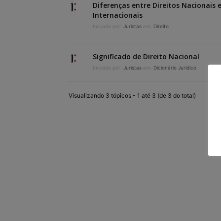
Diferenças entre Direitos Nacionais 
Internacionais
Iniciado por:
Juristas
em:
Direito
Significado de Direito Nacional
Iniciado por:
Juristas
em:
Dicionário Jurídico
Visualizando 3 tópicos - 1 até 3 (de 3 do total)