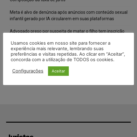
Meta é alvo de denúncia após anúncios com conteúdo sexual
infantil gerado por IA circularem em suas plataformas
Advogado preso por suspeita de matar o filho tem inscrição
suspensa pela OAB-TO
Usamos cookies em nosso site para fornecer a
experiência mais relevante, lembrando suas
STF amplia isenção de IBS e CBS na compra de veículos novos
preferências e visitas repetidas. Ao clicar em “Aceitar”,
para pessoas com deficiência e autistas de todos os níveis
concorda com a utilização de TODOS os cookies.
Justiça do Trabalho mantém justa causa de empregado que
Configurações
Aceitar
vendia canetas emagrecedoras no local de trabalho
Juristas