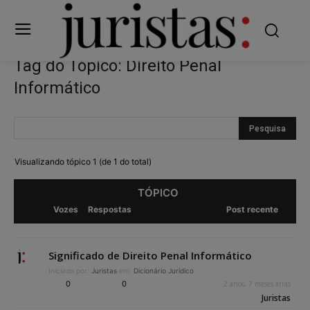
Tag do Tópico: Direito Penal
Informático
Visualizando tópico 1 (de 1 do total)
TÓPICO
Vozes
Respostas
Post recente
Significado de Direito Penal Informático
Iniciado por:
Juristas
em:
Dicionário Jurídico
0
0
2 anos, 7 meses atrás
Juristas