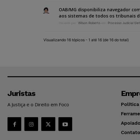
OAB/MG disponibiliza navegador co
aos sistemas de todos os tribunais d
Iniciado por:
Wilson Roberto
em:
Processo Judicial Ele
Visualizando 16 tópicos - 1 até 16 (de 16 do total)
Juristas
Empr
A Justiça e o Direito em Foco
Política
Ferrame
Apoiado
Contat