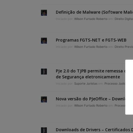
Definição de Malware (Software Mali
Iniciado por:
Wilson Furtado Roberto
em:
Direito Digita
Programas FGTS-NET e FGTS-WEB
Iniciado por:
Wilson Furtado Roberto
em:
Direito Previ
PJe 2.0 do TJPB permite remessa de
de Segurança eletronicamente
Iniciado por:
Suporte Juristas
em:
Processo Judicial El
Nova versão do PJeOffice – Download 
Iniciado por:
Wilson Furtado Roberto
em:
Processo Judi
Downloads de Drivers – Certificados D