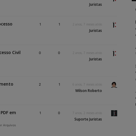
Juristas
ocesso
1
1
2 anos, 7 meses atrás
Juristas
esso Civil
0
0
2 anos, 7 meses atrás
Juristas
umento
2
1
6 anos, 7 meses atrás
Wilson Roberto
 PDF em
1
0
7 anos, 2 meses atrás
Suporte Juristas
er Arquivos