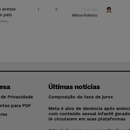
m acesso
1
0
9 anos atrás
o país
Wilson Roberto
trônico
esa
Últimas notícias
 de Privacidade
Composição da taxa de juros
ntas para PDF
Meta é alvo de denúncia após anúnc
com conteúdo sexual infantil gerad
res
IA circularem em suas plataformas
o