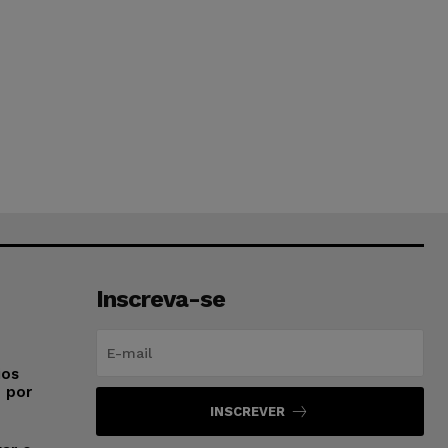
Inscreva-se
ios
o por
INSCREVER