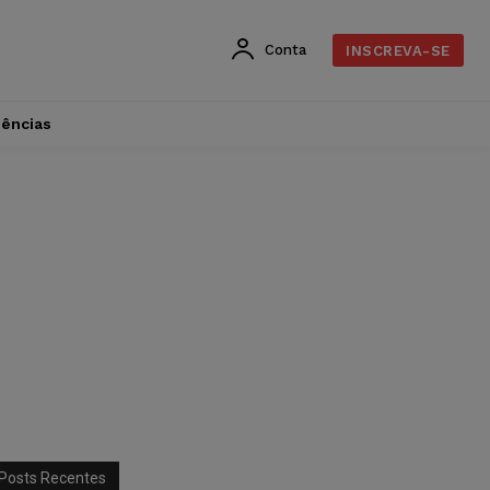
Conta
INSCREVA-SE
dências
Posts Recentes