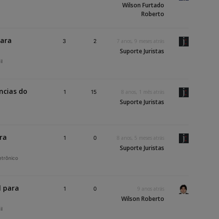
Wilson Furtado
Roberto
para
3
2
7 anos, 9 meses atrás
Suporte Juristas
il
ncias do
1
15
8 anos, 1 mês atrás
Suporte Juristas
ara
1
0
8 anos, 5 meses atrás
Suporte Juristas
etrônico
l para
1
0
9 anos atrás
Wilson Roberto
il