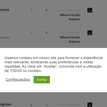
cioso)
1
0
7 anos, 3 meses atrás
Wilson Furtado
l
Roberto
1
0
7 anos, 3 meses atrás
Wilson Furtado
denciário
Roberto
 Mandado
Usamos cookies em nosso site para fornecer a experiência
1
0
7 anos, 3 meses atrás
mais relevante, lembrando suas preferências e visitas
Suporte Juristas
repetidas. Ao clicar em “Aceitar”, concorda com a utilização
etrônico
de TODOS os cookies.
– V. 1.0.17
Configurações
Aceitar
1
0
7 anos, 4 meses atrás
Wilson Furtado
cial Eletrônico
Roberto
igitais
2
1
7 anos, 7 meses atrás