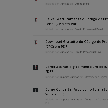
Iniciado por:
Juristas
em:
Direito Digital
Baixe Gratuitamente o Código de Pr
Penal (CPP) em PDF
Iniciado por:
Juristas
em:
Direito Processual Penal
Download Gratuito do Código de Proc
(CPC) em PDF
Iniciado por:
Juristas
em:
Direito Processual Civil
Como assinar digitalmente um doc
PDF?
Iniciado por:
Suporte Juristas
em:
Certificação Digital
Como Converter Arquivo no Formato
Word (.doc)
Iniciado por:
Suporte Juristas
em:
Dicas para Convert
PDF