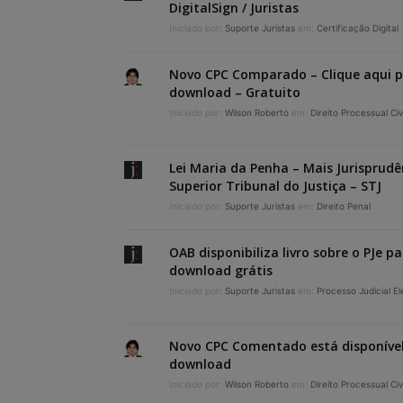
DigitalSign / Juristas
Iniciado por:
Suporte Juristas
em:
Certificação Digital
Novo CPC Comparado – Clique aqui 
download – Gratuito
Iniciado por:
Wilson Roberto
em:
Direito Processual Civ
Lei Maria da Penha – Mais Jurisprudê
Superior Tribunal do Justiça – STJ
Iniciado por:
Suporte Juristas
em:
Direito Penal
OAB disponibiliza livro sobre o PJe p
download grátis
Iniciado por:
Suporte Juristas
em:
Processo Judicial El
Novo CPC Comentado está disponíve
download
Iniciado por:
Wilson Roberto
em:
Direito Processual Civ