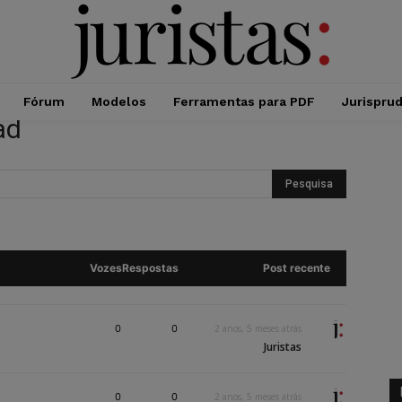
Fórum
Modelos
Ferramentas para PDF
Jurispru
ad
Vozes
Respostas
Post recente
0
0
2 anos, 5 meses atrás
Juristas
0
0
2 anos, 5 meses atrás