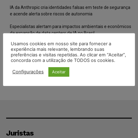
IA da Anthropic cria identidades falsas em teste de segurança
e acende alerta sobre riscos de autonomia
Especialistas alertam para impactos ambientais e econômicos
da expansão de data centers de IA no Brasil
Usamos cookies em nosso site para fornecer a
TSE reforça que sistemas das urnas eletrônicas tornam-se
experiência mais relevante, lembrando suas
invioláveis após assinatura digital e lacração
preferências e visitas repetidas. Ao clicar em “Aceitar”,
concorda com a utilização de TODOS os cookies.
STF inicia julgamento sobre constitucionalidade da proibição
dos jogos de azar no Brasil
Configurações
Aceitar
Juristas