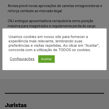
Anvisa prevê novas aprovações de canetas emagrecedoras e
reforça combate ao mercado ilegal
CNJ extingue aposentadoria compulsória como punição
máxima para magistrados e regulamenta perda do cargo
Justiça de SP rejeita ação da família de Alexandre de Moraes
Usamos cookies em nosso site para fornecer a
experiência mais relevante, lembrando suas
contra senador Alessandro Vieira
preferências e visitas repetidas. Ao clicar em “Aceitar”,
concorda com a utilização de TODOS os cookies.
Conselho Nacional de Justiça determina afastamento da juíza
Gabriela Hardt por dois anos
Configurações
Aceitar
Juristas