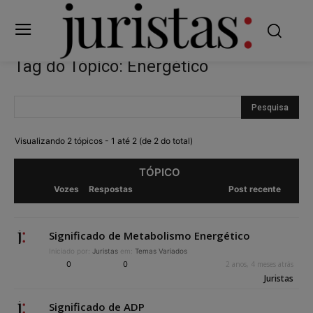
Tag do Tópico: Energético
Visualizando 2 tópicos - 1 até 2 (de 2 do total)
TÓPICO
Vozes
Respostas
Post recente
Significado de Metabolismo Energético
Iniciado por:
Juristas
em:
Temas Variados
0
0
2 anos, 4 meses atrás
Juristas
Significado de ADP