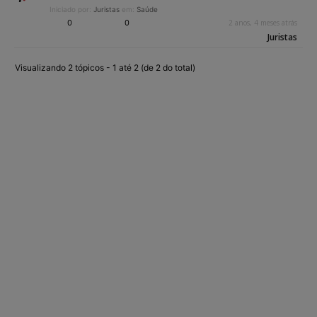
Iniciado por:
Juristas
em:
Saúde
0
0
2 anos, 4 meses atrás
Juristas
Visualizando 2 tópicos - 1 até 2 (de 2 do total)