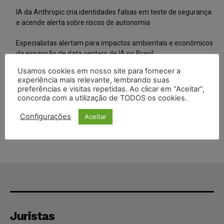
IA da Anthropic cria identidades falsas em teste de segurança
e acende alerta sobre riscos de autonomia
Especialistas alertam para impactos ambientais e econômicos
da expansão de data centers de IA no Brasil
Usamos cookies em nosso site para fornecer a
TSE reforça que sistemas das urnas eletrônicas tornam-se
experiência mais relevante, lembrando suas
invioláveis após assinatura digital e lacração
preferências e visitas repetidas. Ao clicar em “Aceitar”,
concorda com a utilização de TODOS os cookies.
STF inicia julgamento sobre constitucionalidade da proibição
dos jogos de azar no Brasil
Configurações
Aceitar
Juristas