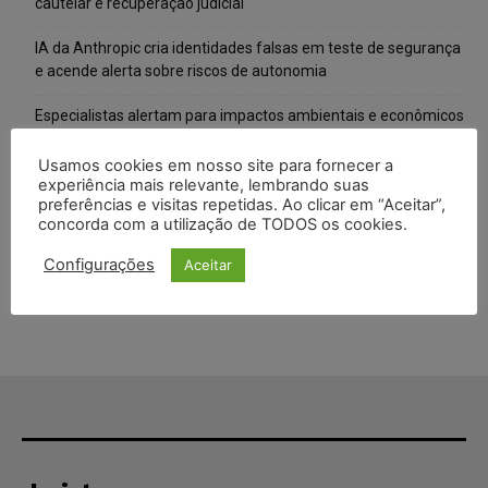
cautelar e recuperação judicial
IA da Anthropic cria identidades falsas em teste de segurança
e acende alerta sobre riscos de autonomia
Especialistas alertam para impactos ambientais e econômicos
da expansão de data centers de IA no Brasil
Usamos cookies em nosso site para fornecer a
TSE reforça que sistemas das urnas eletrônicas tornam-se
experiência mais relevante, lembrando suas
preferências e visitas repetidas. Ao clicar em “Aceitar”,
invioláveis após assinatura digital e lacração
concorda com a utilização de TODOS os cookies.
STF inicia julgamento sobre constitucionalidade da proibição
Configurações
Aceitar
dos jogos de azar no Brasil