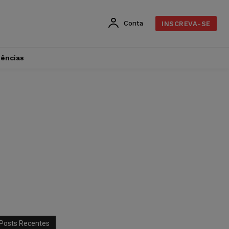
Conta
INSCREVA-SE
dências
Posts Recentes