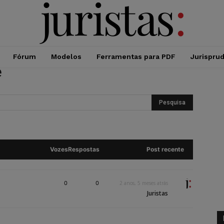
Fórum
Modelos
Ferramentas para PDF
Jurispru
e
Vozes
Respostas
Post recente
0
0
2 anos, 5 meses atrás
Juristas