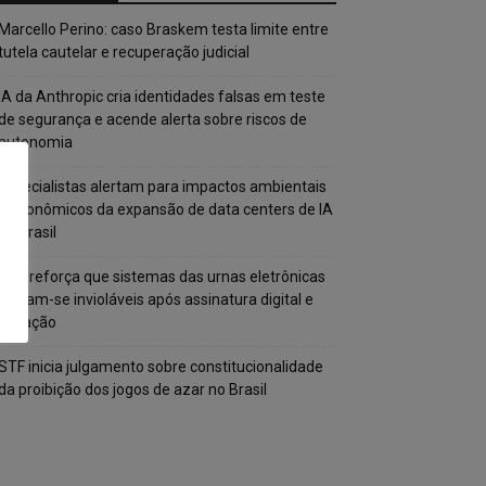
Marcello Perino: caso Braskem testa limite entre
tutela cautelar e recuperação judicial
IA da Anthropic cria identidades falsas em teste
de segurança e acende alerta sobre riscos de
autonomia
Especialistas alertam para impactos ambientais
e econômicos da expansão de data centers de IA
no Brasil
TSE reforça que sistemas das urnas eletrônicas
tornam-se invioláveis após assinatura digital e
lacração
STF inicia julgamento sobre constitucionalidade
da proibição dos jogos de azar no Brasil