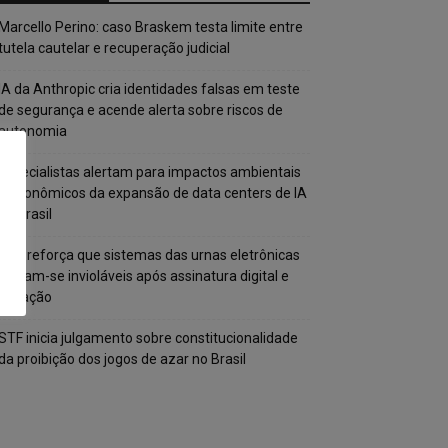
Marcello Perino: caso Braskem testa limite entre
tutela cautelar e recuperação judicial
IA da Anthropic cria identidades falsas em teste
de segurança e acende alerta sobre riscos de
autonomia
Especialistas alertam para impactos ambientais
e econômicos da expansão de data centers de IA
no Brasil
TSE reforça que sistemas das urnas eletrônicas
tornam-se invioláveis após assinatura digital e
lacração
STF inicia julgamento sobre constitucionalidade
da proibição dos jogos de azar no Brasil