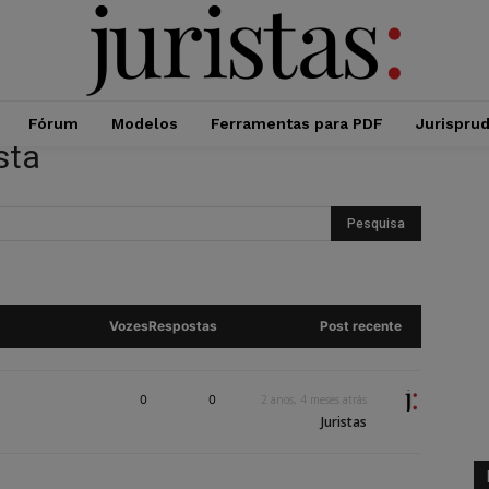
Fórum
Modelos
Ferramentas para PDF
Jurispru
sta
Vozes
Respostas
Post recente
0
0
2 anos, 4 meses atrás
Juristas