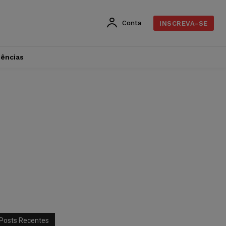
Conta
INSCREVA-SE
dências
Posts Recentes