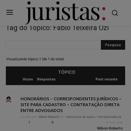
Tag do Tópico: Fábio Teixeira Ozi
Visualizando tópico 1 (de 1 do total)
TÓPICO
Vozes
Respostas
Post recente
HONORÁRIOS – CORRESPONDENTES JURÍDICOS –
SITE PARA CADASTRO – CONTRATAÇÃO DIRETA
ENTRE ADVOGADOS
Iniciado por:
Wilson Roberto
em:
Advocacia de Apoio / Correspondência
1
0
8 anos atrás
Wilson Roberto