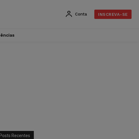
Conta
INSCREVA-SE
dências
Posts Recentes