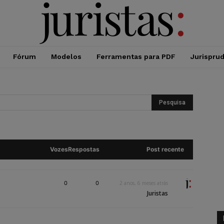
Fórum
Modelos
Ferramentas para PDF
Jurispru
Vozes
Respostas
Post recente
0
0
2 anos, 6 meses atrás
Juristas