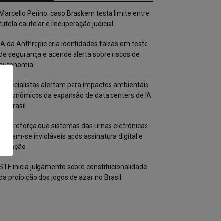
Marcello Perino: caso Braskem testa limite entre
tutela cautelar e recuperação judicial
IA da Anthropic cria identidades falsas em teste
de segurança e acende alerta sobre riscos de
autonomia
Especialistas alertam para impactos ambientais
e econômicos da expansão de data centers de IA
no Brasil
TSE reforça que sistemas das urnas eletrônicas
tornam-se invioláveis após assinatura digital e
lacração
STF inicia julgamento sobre constitucionalidade
da proibição dos jogos de azar no Brasil