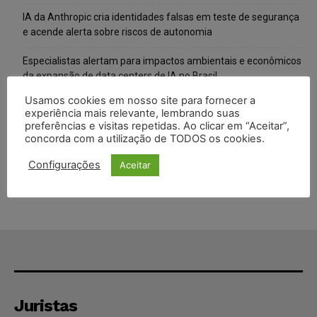
IA da Anthropic cria identidades falsas em teste de segurança
e acende alerta sobre riscos de autonomia
Especialistas alertam para impactos ambientais e econômicos
da expansão de data centers de IA no Brasil
Usamos cookies em nosso site para fornecer a
TSE reforça que sistemas das urnas eletrônicas tornam-se
experiência mais relevante, lembrando suas
invioláveis após assinatura digital e lacração
preferências e visitas repetidas. Ao clicar em “Aceitar”,
concorda com a utilização de TODOS os cookies.
STF inicia julgamento sobre constitucionalidade da proibição
dos jogos de azar no Brasil
Configurações
Aceitar
Juristas