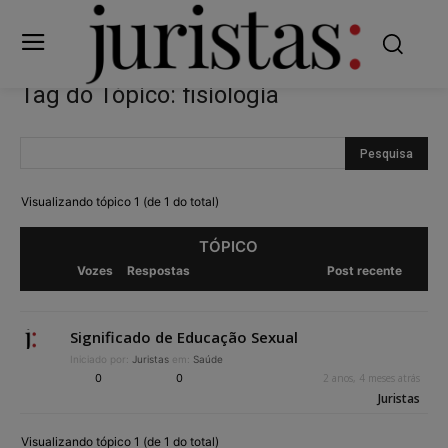
Tag do Tópico: fisiologia
Visualizando tópico 1 (de 1 do total)
TÓPICO
Vozes
Respostas
Post recente
Significado de Educação Sexual
Iniciado por:
Juristas
em:
Saúde
0
0
2 anos, 4 meses atrás
Juristas
Visualizando tópico 1 (de 1 do total)