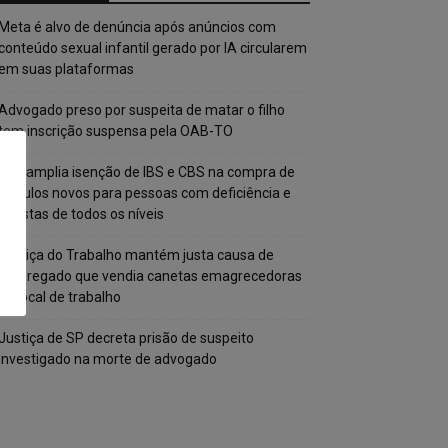
Meta é alvo de denúncia após anúncios com
conteúdo sexual infantil gerado por IA circularem
em suas plataformas
Advogado preso por suspeita de matar o filho
tem inscrição suspensa pela OAB-TO
STF amplia isenção de IBS e CBS na compra de
veículos novos para pessoas com deficiência e
autistas de todos os níveis
Justiça do Trabalho mantém justa causa de
empregado que vendia canetas emagrecedoras
no local de trabalho
Justiça de SP decreta prisão de suspeito
investigado na morte de advogado