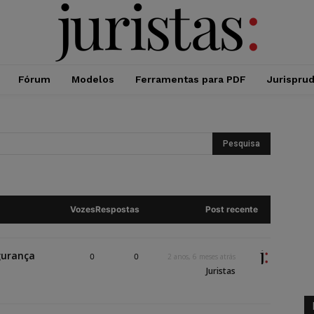
Fórum
Modelos
Ferramentas para PDF
Jurispru
Vozes
Respostas
Post recente
gurança
0
0
2 anos, 6 meses atrás
Juristas