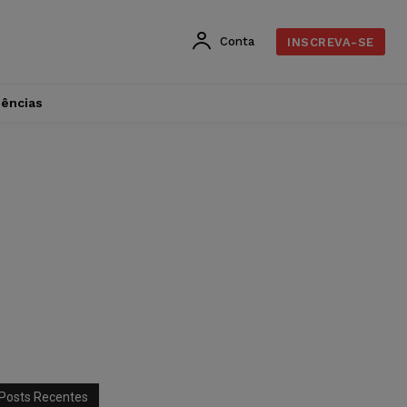
Conta
INSCREVA-SE
dências
Posts Recentes