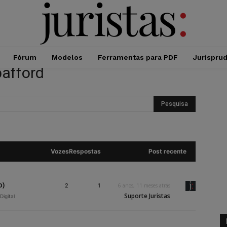
Fórum
Modelos
Ferramentas para PDF
Jurispru
pafford
Vozes
Respostas
Post recente
o)
2
1
6 anos, 11 meses atrás
Suporte Juristas
Digital