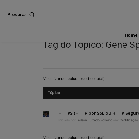
Procurar
Home
Tag do Tópico: Gene S
Visualizando tópico 1 (de 1 do total)
Tópico
HTTPS (HTTP por SSL ou HTTP Segur
Iniciado por:
Wilson Furtado Roberto
em:
Certificação 
Visualizando tópico 1 (de 1 do total)