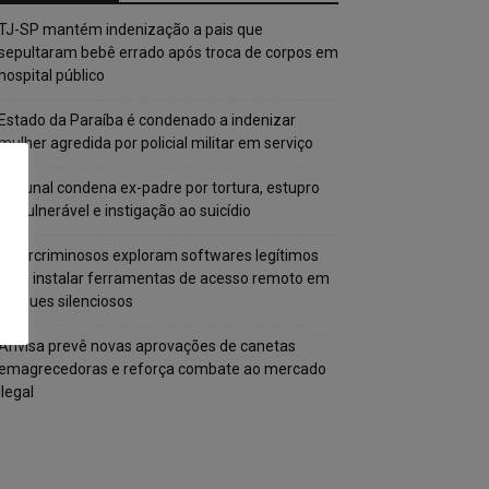
TJ-SP mantém indenização a pais que
sepultaram bebê errado após troca de corpos em
hospital público
Estado da Paraíba é condenado a indenizar
mulher agredida por policial militar em serviço
Tribunal condena ex-padre por tortura, estupro
de vulnerável e instigação ao suicídio
Cibercriminosos exploram softwares legítimos
para instalar ferramentas de acesso remoto em
ataques silenciosos
Anvisa prevê novas aprovações de canetas
emagrecedoras e reforça combate ao mercado
ilegal