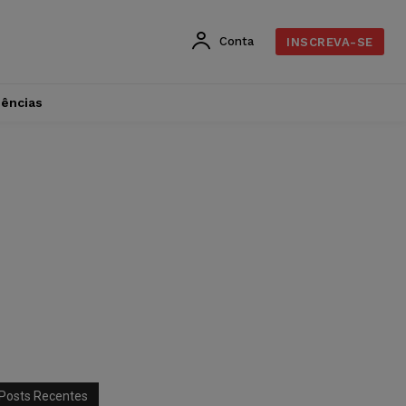
Conta
INSCREVA-SE
dências
Posts Recentes