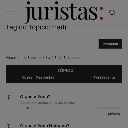
Tag do Tópico: Haiti
Visualizando 3 tópicos - 1 até 3 (de 3 do total)
TÓPICO
Vozes
Respostas
Post recente
O que é Vodu?
Iniciado por:
Juristas
em:
O que é Vodu?
0
0
2 anos, 3 meses atrás
Juristas
O que é Vodu Haitiano?