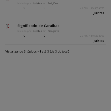
Iniciado por:
Juristas
em:
Religiões
0
0
2 anos, 3 meses atrás
Juristas
Significado de Caraíbas
Iniciado por:
Juristas
em:
Geografia
0
0
2 anos, 4 meses atrás
Juristas
Visualizando 3 tópicos - 1 até 3 (de 3 do total)