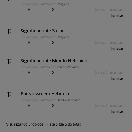
Iniciado por:
Juristas
em:
Religiões
0
0
2 anos, 4 meses atrás
Juristas
Significado de Satan
Iniciado por:
Juristas
em:
Religiões
0
0
2 anos, 4 meses atrás
Juristas
Significado de Mundo Hebraico
Iniciado por:
Juristas
em:
Temas Variados
0
0
2 anos, 5 meses atrás
Juristas
Pai Nosso em Hebraico
Iniciado por:
Juristas
em:
Direito Canônico
0
0
2 anos, 5 meses atrás
Juristas
Visualizando 5 tópicos - 1 até 5 (de 5 do total)