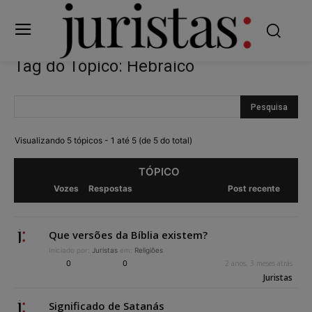
Tag do Tópico: Hebraico
Visualizando 5 tópicos - 1 até 5 (de 5 do total)
TÓPICO
Vozes
Respostas
Post recente
Que versões da Bíblia existem?
Iniciado por:
Juristas
em:
Religiões
0
0
2 anos, 3 meses atrás
Juristas
Significado de Satanás