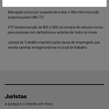
infantil gerado por IA circularem em suas plataformas
Advogado preso por suspeita de matar o filho tem inscrição
suspensa pela OAB-TO
STF amplia isenção de IBS e CBS na compra de veículos novos
para pessoas com deficiência e autistas de todos os níveis
Justiça do Trabalho mantém justa causa de empregado que
vendia canetas emagrecedoras no local de trabalho
Juristas
A Justiça e o Direito em Foco