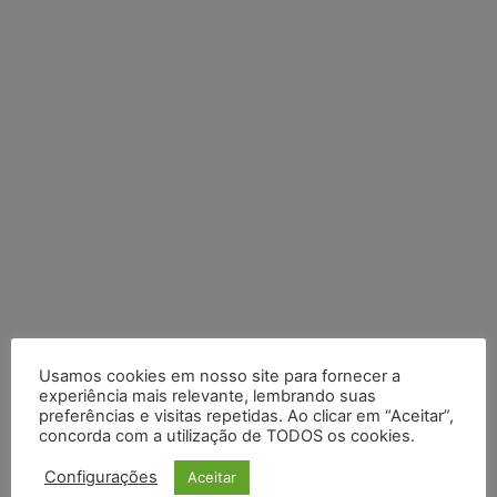
Usamos cookies em nosso site para fornecer a
Posts Recentes
experiência mais relevante, lembrando suas
preferências e visitas repetidas. Ao clicar em “Aceitar”,
concorda com a utilização de TODOS os cookies.
Composição da taxa de juros
Configurações
Aceitar
Meta é alvo de denúncia após anúncios com conteúdo sexual