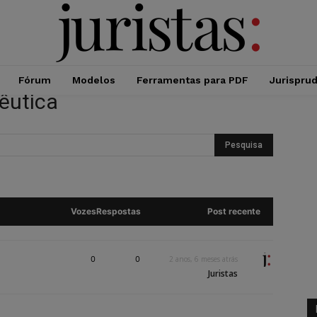
Fórum
Modelos
Ferramentas para PDF
Jurispru
êutica
Vozes
Respostas
Post recente
0
0
2 anos, 6 meses atrás
Juristas