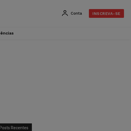
Conta
INSCREVA-SE
dências
Posts Recentes