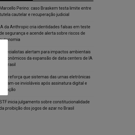
Marcello Perino: caso Braskem testa limite entre
tutela cautelar e recuperação judicial
IA da Anthropic cria identidades falsas em teste
de segurança e acende alerta sobre riscos de
autonomia
Especialistas alertam para impactos ambientais
e econômicos da expansão de data centers de IA
no Brasil
TSE reforça que sistemas das urnas eletrônicas
tornam-se invioláveis após assinatura digital e
lacração
STF inicia julgamento sobre constitucionalidade
da proibição dos jogos de azar no Brasil