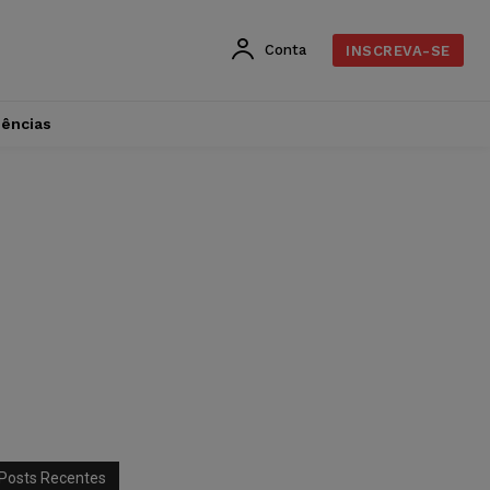
Conta
INSCREVA-SE
dências
Posts Recentes