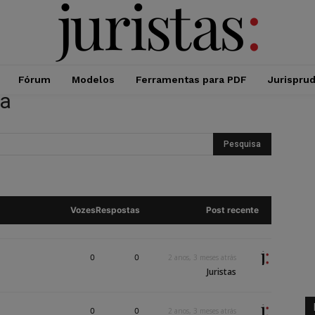
Fórum
Modelos
Ferramentas para PDF
Jurispru
da
Vozes
Respostas
Post recente
0
0
2 anos, 3 meses atrás
Juristas
0
0
2 anos, 3 meses atrás