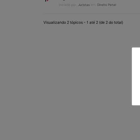
Iniciado por:
Juristas
em:
Direito Penal
Visualizando 2 tópicos - 1 até 2 (de 2 do total)