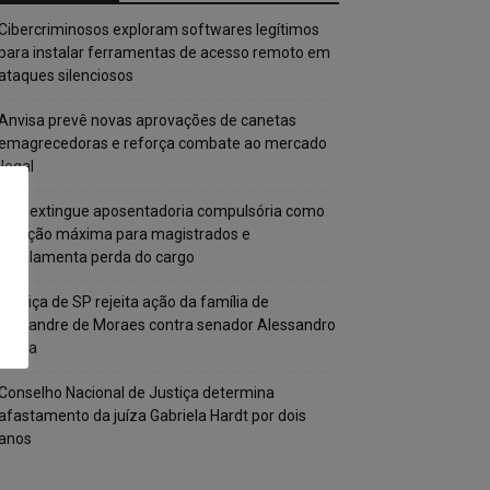
Cibercriminosos exploram softwares legítimos
para instalar ferramentas de acesso remoto em
ataques silenciosos
Anvisa prevê novas aprovações de canetas
emagrecedoras e reforça combate ao mercado
ilegal
CNJ extingue aposentadoria compulsória como
punição máxima para magistrados e
regulamenta perda do cargo
Justiça de SP rejeita ação da família de
Alexandre de Moraes contra senador Alessandro
Vieira
Conselho Nacional de Justiça determina
afastamento da juíza Gabriela Hardt por dois
anos