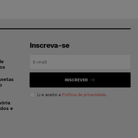
Inscreva-se
de
os
anetas
INSCREVER
o
Li e aceito a
Política de privacidade
.
sória
dos e