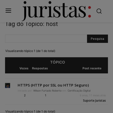
Tag do Tópico: host
Visualizando tópico 1 (de 1 do total)
TÓPICO
Vozes
Respostas
Post recente
HTTPS (HTTP por SSL ou HTTP Seguro)
Iniciado por:
Wilson Furtado Roberto
em:
Certificação Digital
2
1
6 anos, 11 meses atrás
Suporte Juristas
Visualizando tópico 1 (de 1 do total)