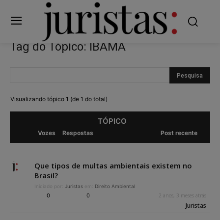
Tag do Tópico: IBAMA
Visualizando tópico 1 (de 1 do total)
TÓPICO
Vozes
Respostas
Post recente
Que tipos de multas ambientais existem no
Brasil?
Iniciado por:
Juristas
em:
Direito Ambiental
0
0
2 anos, 3 meses atrás
Juristas