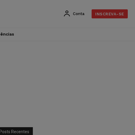
Conta
INSCREVA-SE
dências
Posts Recentes