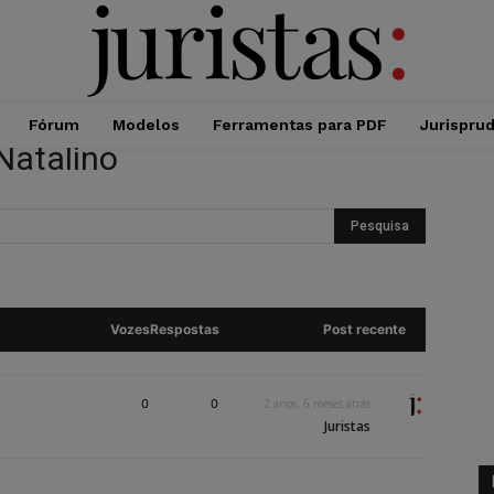
Fórum
Modelos
Ferramentas para PDF
Jurispru
Natalino
Vozes
Respostas
Post recente
0
0
2 anos, 6 meses atrás
Juristas