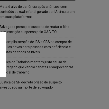
Meta é alvo de denúncia após anúncios com
conteúdo sexual infantil gerado por IA circularem
em suas plataformas
Advogado preso por suspeita de matar o filho
tem inscrição suspensa pela OAB-TO
STF amplia isenção de IBS e CBS na compra de
veículos novos para pessoas com deficiência e
autistas de todos os níveis
Justiça do Trabalho mantém justa causa de
empregado que vendia canetas emagrecedoras
no local de trabalho
Justiça de SP decreta prisão de suspeito
investigado na morte de advogado