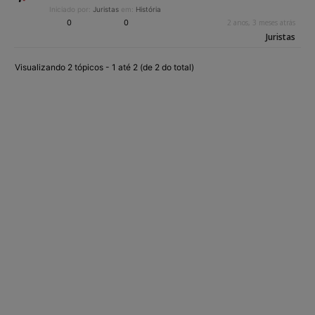
Iniciado por:
Juristas
em:
História
0
0
2 anos, 3 meses atrás
Juristas
Visualizando 2 tópicos - 1 até 2 (de 2 do total)