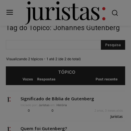
Tag do Tópico: Johannes Gutenberg
Visualizando 2 tópicos - 1 até 2 (de 2 do total)
TÓPICO
Vozes
Respostas
Post recente
Significado de Bíblia de Gutenberg
Iniciado por:
Juristas
em:
História
0
0
2 anos, 3 meses atrás
Juristas
Quem foi Gutenberg?