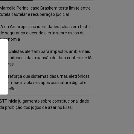
Marcello Perino: caso Braskem testa limite entre
tutela cautelar e recuperação judicial
IA da Anthropic cria identidades falsas em teste
de segurança e acende alerta sobre riscos de
autonomia
Especialistas alertam para impactos ambientais
e econômicos da expansão de data centers de IA
no Brasil
TSE reforça que sistemas das urnas eletrônicas
tornam-se invioláveis após assinatura digital e
lacração
STF inicia julgamento sobre constitucionalidade
da proibição dos jogos de azar no Brasil