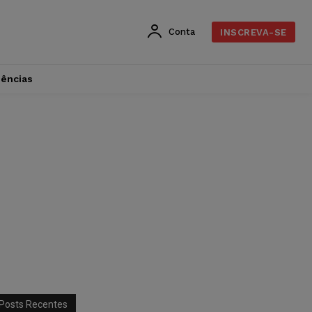
Conta
INSCREVA-SE
dências
Posts Recentes