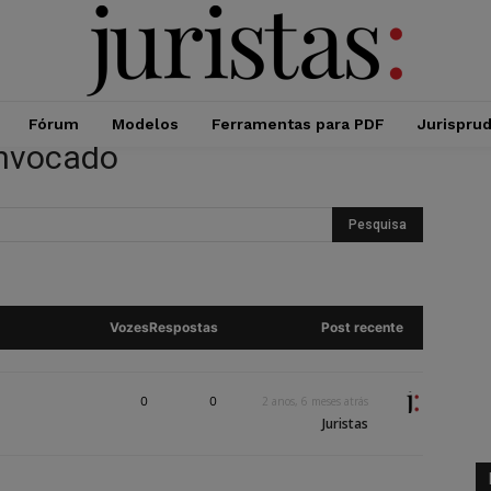
Fórum
Modelos
Ferramentas para PDF
Jurispru
onvocado
Vozes
Respostas
Post recente
0
0
2 anos, 6 meses atrás
Juristas