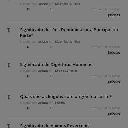
Iniciado por:
Juristas
em:
Dicionário Jurídico
0
0
2 anos, 3 meses atrás
Juristas
Significado de “Res Denominator a Principaliori
Parte”
Iniciado por:
Juristas
em:
Dicionário Jurídico
0
0
2 anos, 3 meses atrás
Juristas
Significado de Dignitatis Humanae
Iniciado por:
Juristas
em:
Direito Canônico
0
0
2 anos, 4 meses atrás
Juristas
Quais são as línguas com origem no Latim?
Iniciado por:
Juristas
em:
História
0
0
2 anos, 4 meses atrás
Juristas
Significado de Animus Revertendi