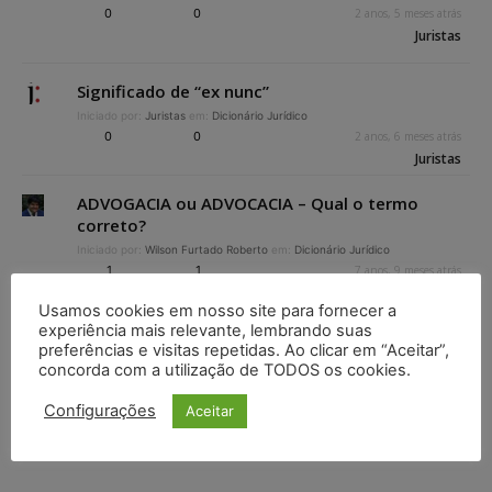
0
0
2 anos, 5 meses atrás
Juristas
Significado de “ex nunc”
Iniciado por:
Juristas
em:
Dicionário Jurídico
0
0
2 anos, 6 meses atrás
Juristas
ADVOGACIA ou ADVOCACIA – Qual o termo
correto?
Iniciado por:
Wilson Furtado Roberto
em:
Dicionário Jurídico
1
1
7 anos, 9 meses atrás
Wilson Furtado Roberto
Usamos cookies em nosso site para fornecer a
experiência mais relevante, lembrando suas
Visualizando 12 tópicos - 1 até 12 (de 12 do total)
preferências e visitas repetidas. Ao clicar em “Aceitar”,
concorda com a utilização de TODOS os cookies.
Configurações
Aceitar