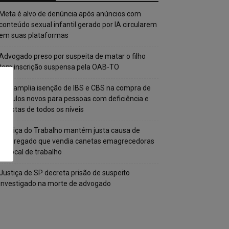
Meta é alvo de denúncia após anúncios com
conteúdo sexual infantil gerado por IA circularem
em suas plataformas
Advogado preso por suspeita de matar o filho
tem inscrição suspensa pela OAB-TO
STF amplia isenção de IBS e CBS na compra de
veículos novos para pessoas com deficiência e
autistas de todos os níveis
Justiça do Trabalho mantém justa causa de
empregado que vendia canetas emagrecedoras
no local de trabalho
Justiça de SP decreta prisão de suspeito
investigado na morte de advogado