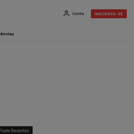
Conta
INSCREVA-SE
dências
Posts Recentes