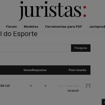
Fórum
Modelos
Ferramentas para PDF
Jurispru
l do Esporte
Vozes
Respostas
Post recente
da Lei
0
0
1 ano, 7 meses atrás
laratech