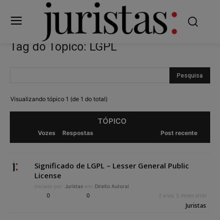
Tag do Tópico: LGPL
Visualizando tópico 1 (de 1 do total)
TÓPICO
Vozes
Respostas
Post recente
Significado de LGPL – Lesser General Public
License
Iniciado por:
Juristas
em:
Direito Autoral
0
0
2 anos, 5 meses atrás
Juristas