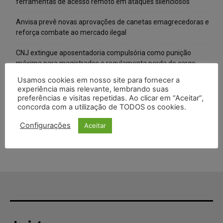
ferramentas de acesso remoto em ataques silenciosos
Anvisa prevê novas aprovações de canetas emagrecedoras e
reforça combate ao mercado ilegal
CNJ extingue aposentadoria compulsória como punição
máxima para magistrados e regulamenta perda do cargo
Usamos cookies em nosso site para fornecer a
Justiça de SP rejeita ação da família de Alexandre de Moraes
experiência mais relevante, lembrando suas
contra senador Alessandro Vieira
preferências e visitas repetidas. Ao clicar em “Aceitar”,
concorda com a utilização de TODOS os cookies.
Conselho Nacional de Justiça determina afastamento da juíza
Gabriela Hardt por dois anos
Configurações
Aceitar