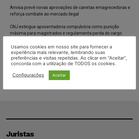
Anvisa prevê novas aprovações de canetas emagrecedoras e
reforça combate ao mercado ilegal
CNJ extingue aposentadoria compulsória como punição
máxima para magistrados e regulamenta perda do cargo
Justiça de SP rejeita ação da família de Alexandre de Moraes
Usamos cookies em nosso site para fornecer a
experiência mais relevante, lembrando suas
contra senador Alessandro Vieira
preferências e visitas repetidas. Ao clicar em “Aceitar”,
concorda com a utilização de TODOS os cookies.
Conselho Nacional de Justiça determina afastamento da juíza
Gabriela Hardt por dois anos
Configurações
Aceitar
Juristas