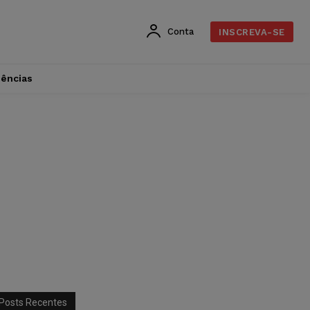
Conta
INSCREVA-SE
dências
Posts Recentes