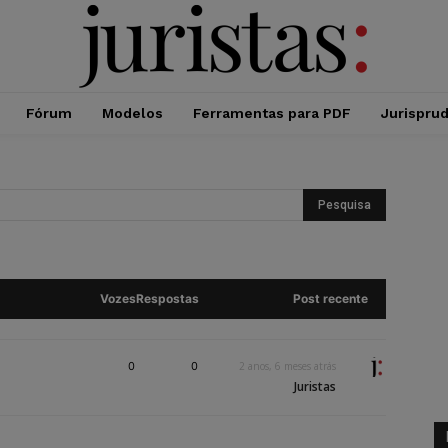
Fórum
Modelos
Ferramentas para PDF
Jurispru
Vozes
Respostas
Post recente
0
0
2 anos, 6 meses atrás
Juristas