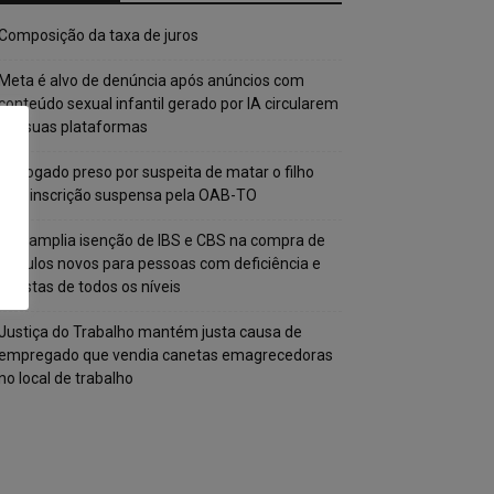
Composição da taxa de juros
Meta é alvo de denúncia após anúncios com
conteúdo sexual infantil gerado por IA circularem
em suas plataformas
Advogado preso por suspeita de matar o filho
tem inscrição suspensa pela OAB-TO
STF amplia isenção de IBS e CBS na compra de
veículos novos para pessoas com deficiência e
autistas de todos os níveis
Justiça do Trabalho mantém justa causa de
empregado que vendia canetas emagrecedoras
no local de trabalho