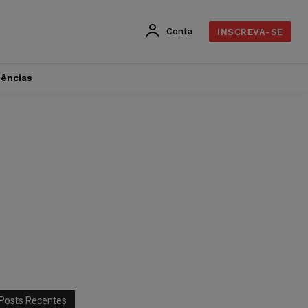
Conta
INSCREVA-SE
dências
Posts Recentes