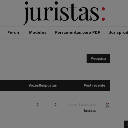
Fórum
Modelos
Ferramentas para PDF
Jurispru
Vozes
Respostas
Post recente
0
0
2 anos, 3 meses atrás
Juristas