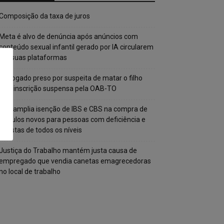
Composição da taxa de juros
Meta é alvo de denúncia após anúncios com
conteúdo sexual infantil gerado por IA circularem
em suas plataformas
Advogado preso por suspeita de matar o filho
tem inscrição suspensa pela OAB-TO
STF amplia isenção de IBS e CBS na compra de
veículos novos para pessoas com deficiência e
autistas de todos os níveis
Justiça do Trabalho mantém justa causa de
empregado que vendia canetas emagrecedoras
no local de trabalho