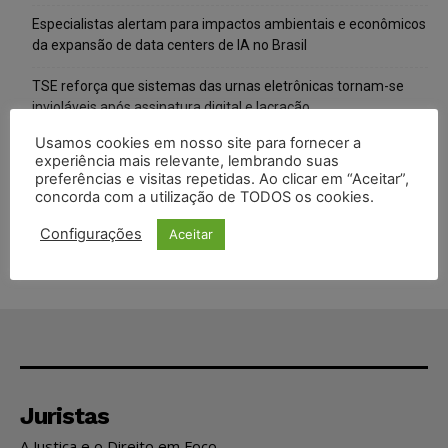
Especialistas alertam para impactos ambientais e econômicos
da expansão de data centers de IA no Brasil
TSE reforça que sistemas das urnas eletrônicas tornam-se
invioláveis após assinatura digital e lacração
Usamos cookies em nosso site para fornecer a
STF inicia julgamento sobre constitucionalidade da proibição
experiência mais relevante, lembrando suas
dos jogos de azar no Brasil
preferências e visitas repetidas. Ao clicar em “Aceitar”,
concorda com a utilização de TODOS os cookies.
Projeto proíbe venda de vapes para nascidos a partir de 2009
Configurações
Aceitar
Juristas
A Justiça e o Direito em Foco