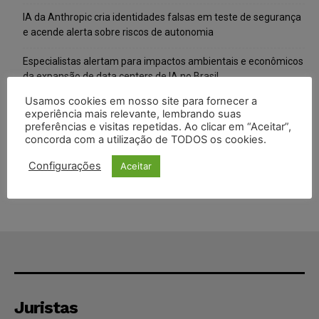
IA da Anthropic cria identidades falsas em teste de segurança
e acende alerta sobre riscos de autonomia
Especialistas alertam para impactos ambientais e econômicos
da expansão de data centers de IA no Brasil
Usamos cookies em nosso site para fornecer a
TSE reforça que sistemas das urnas eletrônicas tornam-se
experiência mais relevante, lembrando suas
invioláveis após assinatura digital e lacração
preferências e visitas repetidas. Ao clicar em “Aceitar”,
concorda com a utilização de TODOS os cookies.
STF inicia julgamento sobre constitucionalidade da proibição
dos jogos de azar no Brasil
Configurações
Aceitar
Juristas