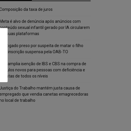
Composição da taxa de juros
Meta é alvo de denúncia após anúncios com
conteúdo sexual infantil gerado por IA circularem
em suas plataformas
Advogado preso por suspeita de matar o filho
tem inscrição suspensa pela OAB-TO
STF amplia isenção de IBS e CBS na compra de
veículos novos para pessoas com deficiência e
autistas de todos os níveis
Justiça do Trabalho mantém justa causa de
empregado que vendia canetas emagrecedoras
no local de trabalho