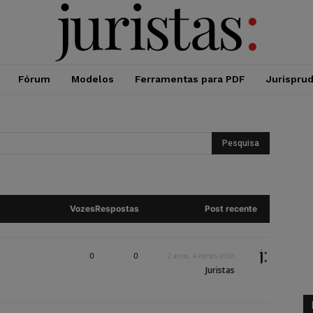
Fórum
Modelos
Ferramentas para PDF
Jurispru
Vozes
Respostas
Post recente
0
0
2 anos, 4 meses atrás
Juristas