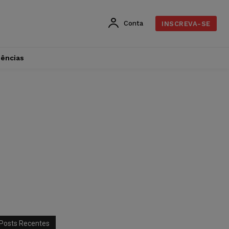
Conta
INSCREVA-SE
dências
Posts Recentes