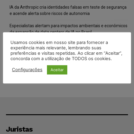
IA da Anthropic cria identidades falsas em teste de segurança
e acende alerta sobre riscos de autonomia
Especialistas alertam para impactos ambientais e econômicos
da expansão de data centers de IA no Brasil
Usamos cookies em nosso site para fornecer a
TSE reforça que sistemas das urnas eletrônicas tornam-se
experiência mais relevante, lembrando suas
invioláveis após assinatura digital e lacração
preferências e visitas repetidas. Ao clicar em “Aceitar”,
concorda com a utilização de TODOS os cookies.
STF inicia julgamento sobre constitucionalidade da proibição
dos jogos de azar no Brasil
Configurações
Aceitar
Juristas